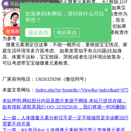
多宝妈可能以为卫计委是在停止微量元素检查。 不! 根据卫计
可以介绍下你们的产品么
委的文件，婴儿的常规体检不需要“微量元素”检测; 但如果宝
×
欢迎来到本网站，请问有什么可以
宝有一些“症状”并做了检查，可以考虑做“微量元素”检查作为
帮您？
参考。 也就是说，目前如果宝宝饮食正常，生长良好，医生
开微量元素检测表，就属于违规，宝妈根本不在乎他; 但如果
现在咨询
稍后再说
宝宝的身体发育似乎有一些问题，医生建议做微量元素检查作
为参考，那就应该做了!
微量元素测定仪这事，不能一概而论，要根据宝宝情况、家
庭生活环境等多方面考虑。 如果发育似乎有点问题(比如身
高、体重不达标，宝宝烦躁、哭闹)或者生活环境比较复杂，
可以考虑带宝宝做微量元素检查。
厂家咨询电话：13626329298（微信同号）
本篇文章网址：
/index.php?m=home&c=View&a=index&aid=975
本站声明:网站部分内容及图片来源于网络,本站只提供存储，
如有侵权,请联系我们,QQ: 325925638 ，我们将第一时间删除!
上一篇：人体微量元素分析仪不是一定不能做而是非诊断治疗
需要不得开展
下一篇：&lt;新讯&gt;人体微量元素检测仪禁止查微量元素是