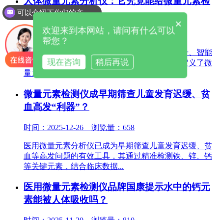
人体微量元素分析仪：它究竟能给微量元素检
可以介绍下你们的产品么
测带来哪些变革？
×
欢迎来到本网站，请问有什么可以
时间：2026-03-09 浏览量：880
帮您？
全自动微量元素分析仪通过技术革新、效率提升、智能
现在咨询
稍后再说
化升级、功能拓展及场景覆盖五大变革，重新定义了微
量元素检测的标准，为临床...
微量元素检测仪成早期筛查儿童发育迟缓、贫
血高发“利器”？
时间：2025-12-26 浏览量：658
医用微量元素分析仪已成为早期筛查儿童发育迟缓、贫
血等高发问题的有效工具，其通过精准检测铁、锌、钙
等关键元素，结合临床数据...
医用微量元素检测仪品牌国康提示水中的钙元
素能被人体吸收吗？