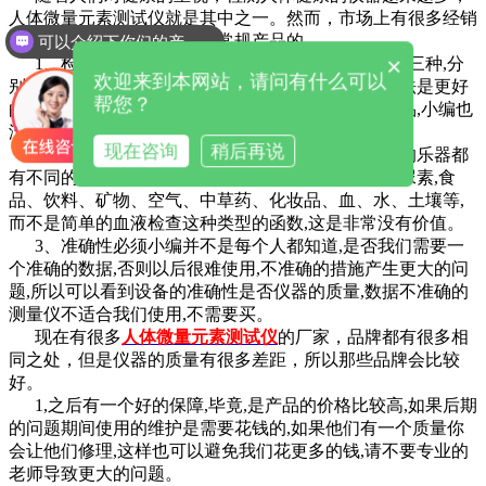
人体微量元素测试仪
就是其中之一。然而，市场上有很多经销
商，所以那些经销商是销售常规产品的。
可以介绍下你们的产品么
×
1、检查的方式检测人体微量元素在市场上主要有三种,分
欢迎来到本网站，请问有什么可以
别电化学分析方法,原子吸收法和质谱法,原子吸收方法是更好
帮您？
的检查方法,价格也高,所以这种类型的仪器是好的产品,小编也
没什么可说的。
现在咨询
稍后再说
2,可以检测很多特殊的测试或某些部分,它是用户的乐器都
有不同的意义,应该是一个很好的工具可以检测头发,尿素,食
品、饮料、矿物、空气、中草药、化妆品、血、水、土壤等,
而不是简单的血液检查这种类型的函数,这是非常没有价值。
3、准确性必须小编并不是每个人都知道,是否我们需要一
个准确的数据,否则以后很难使用,不准确的措施产生更大的问
题,所以可以看到设备的准确性是否仪器的质量,数据不准确的
测量仪不适合我们使用,不需要买。
现在有很多
人体微量元素测试仪
的厂家，品牌都有很多相
同之处，但是仪器的质量有很多差距，所以那些品牌会比较
好。
1,之后有一个好的保障,毕竟,是产品的价格比较高,如果后期
的问题期间使用的维护是需要花钱的,如果他们有一个质量你
会让他们修理,这样也可以避免我们花更多的钱,请不要专业的
老师导致更大的问题。