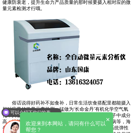
健康防衰老，提升生命力产品质量的那时候要摄入相对应的微
量元素检测才行哦。
俗话说得好药补不如食补，日常生活饮食搭配里都能摄入
相对应量的微量元素检测。锰做为‘长命金丹’有机化学空气氧
可以介绍下你们的产品么
化，具备延缓衰老功用，胡萝卜、豌豆、茄子、枸杞子中成分
×
高；锌能避免身体健康衰退避免血压高、糖尿病心脏病等，海
欢迎来到本网站，请问有什么可以
参、牡蛎、豆类、苹果?中成分高；铜参与集体免疫系统弹性
帮您？