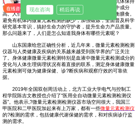
蛋白合成；鱼、虾、蛤蜊、果汁中成分高；铁能使有机体保持
青春活力，海带、木耳、紫菜、红枣、花生类、芹菜中成分
现在咨询
稍后再说
高。人们应科学饮食，尤其中老年人要合理营养，均衡膳食。
避免有机体内微量元素检测的缺少，加强锻炼，全面普及科学
研究基本常识，搞好生命力的守护者，提升生命力产品质量。
那么问题来了，人们是怎么知道我身体有哪些元素呢？
山东国康给您正确性分析，近几年来，微量元素检测检测
仪器与人类健康及疾病的关系越来越受到医学界的广泛关注
了。身体健康微量元素检测特别是血液中微量元素检测成分的
变化与人体生理病理状况有着直接的联系，测定身体健康微量
元素检测可做为健康保健、诊?断疾病和观察疗效的可靠依
据。
2019年全国双创周活动上，北方工业大学电气与控制工
程学院陈吉文教授也介绍了“医用全自动微量元素检测检测仪
器”。他表示,?微量元素检测检测仪器市场空间很大，我国三
甲医院和二甲医院加起来有上万家，都有一些
微量元素检测仪
的?检测的需求，包括健康代谢保健的需求，和对疾病诊疗监
测的需求。