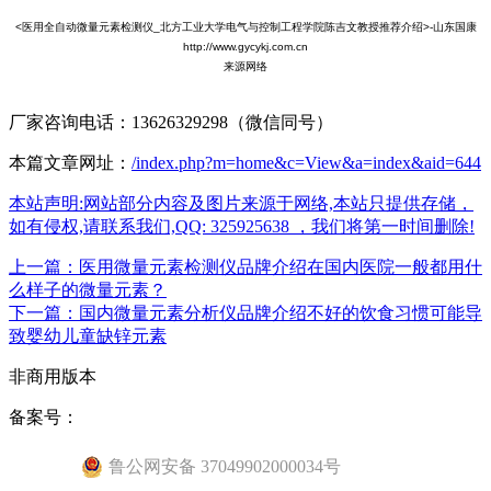
<医用全自动微量元素检测仪_北方工业大学电气与控制工程学院陈吉文教授推荐介绍>-山东国康
http://www.gycykj.com.cn
来源网络
厂家咨询电话：13626329298（微信同号）
本篇文章网址：
/index.php?m=home&c=View&a=index&aid=644
本站声明:网站部分内容及图片来源于网络,本站只提供存储，
如有侵权,请联系我们,QQ: 325925638 ，我们将第一时间删除!
上一篇：医用微量元素检测仪品牌介绍在国内医院一般都用什
么样子的微量元素？
下一篇：国内微量元素分析仪品牌介绍不好的饮食习惯可能导
致婴幼儿童缺锌元素
非商用版本
备案号：
鲁公网安备 37049902000034号