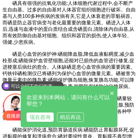
硒具有很强的抗氧化功能:人体细胞代谢过程中,会不断产
生自由基。过多的自由基对人体器官组织细胞进行破坏。自由
基与人类100多种疾病的发病有关,它是人体衰老的罪魁祸首。
而硒是防止器官病变与老化最重要的微量元素。硒进入人体
后,迅速与血液中的蛋白质结合成含硒蛋白,清除体内自由基,从
而有效防御自由基对细胞、组织和器官的损伤,使人体年轻、
强健,少患疾病。
硒是心血管的保护神:硒能降血脂,降低血液黏稠度,减少血
栓形成;硒能保护血管壁细胞,还能对已损伤的血管进行修复,促
进梗塞后病灶的愈合。人体缺硒是患心血管疾病的重要因素。
钙铁锌硒检测仪已将硒列为保护心血管的微量元素。硒被誉为
微量元素中的胰岛素:硒能保护胰岛细胞,恢复胰岛功能,可以降
可以介绍下你们的产品么
血糖,被称为微量元素中的胰岛素,能预防和辅助治疗糖尿病。
×
欢迎来到本网站，请问有什么可以
硒能调节甲状腺激素的代谢平衡:人体甲状腺中含硒量较
帮您？
高,足量的硒可以调节甲状腺激素的代谢平衡,保护甲状腺,预防
和控制甲状腺疾病。缺硒会造成甲状腺功能紊乱,引发各种甲
现在咨询
稍后再说
状腺疾病。
硒能保护消化道,预防胃肠道疾病:硒能防止胃黏膜坏死,促
进黏膜的修复和溃疡愈合;硒对萎缩性胃炎、胃黏膜不典型增