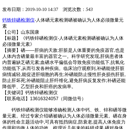
发布日期：2019-10-10 14:37 浏览次数：
543
钙铁锌硒检测仪
-人体硒元素检测硒被确认为人体必须微量元
素
【公司】山东国康
【标题】《钙铁锌硒检测仪-人体硒元素检测硒被确认为人体
必须微量元素》
【摘要】硒——肝病的天敌:肝脏是人体重要的免疫器官,也是
人体内含硒量最丰富的器官之一。科学研究发现,肝病患者体
内普遍缺乏硒元素;血硒水平偏低会导致免疫功能低下,抗氧化
功能低下,从而引发各种疾病。临床治疗观察到,补硒能使肝脏
病情减轻,能促进肝细胞的再生;补硒能防止慢性肝炎损伤肝脏,
防止肝坏死;补硒能阻止肝纤维化,避免肝病反复发作;补硒还能
降低甲、乙型肝炎和肝癌的发病率。
【关键词】钙铁锌硒检测仪
【联系电话】13616324057（同微信号）
钙铁锌硒检测仪能够准确检测人体中钙、铁、锌和硒等微
量元素。经过专家介绍硒被确认为人体必须微量元素。硒在身
体的性命主题活动中,可具有抵挡病症,防衰老,提高人体免疫力
作用和均衡人体的功效。梳理近几年来的科研成果,硒对身体