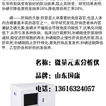
生等癌前病变有较好的防治效果,阻止其癌变。研究结果表明,
补硒可降低胃癌发病率16%,降低胃癌死亡率24%。
硒——肝病的天敌:肝脏是人体重要的免疫器官,也是人体
内含硒量最丰富的器官之一。科学研究发现,肝病患者体内普
遍缺乏硒元素;血硒水平偏低会导致免疫功能低下,抗氧化功能
低下,从而引发各种疾病。临床治疗观察到,补硒能使肝脏病情
减轻,能促进肝细胞的再生;补硒能防止慢性肝炎损伤肝脏,防止
肝坏死;补硒能阻止肝纤维化,避免肝病反复发作;补硒还能降低
甲、乙型肝炎和肝癌的发病率。