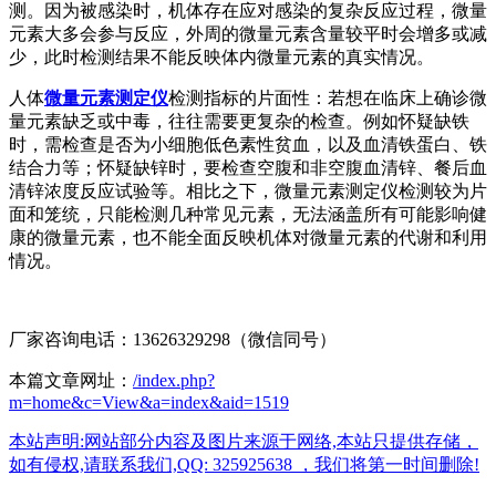
测。因为被感染时，机体存在应对感染的复杂反应过程，微量
元素大多会参与反应，外周的微量元素含量较平时会增多或减
少，此时检测结果不能反映体内微量元素的真实情况。
人体
微量元素测定仪
检测指标的片面性：若想在临床上确诊微
量元素缺乏或中毒，往往需要更复杂的检查。例如怀疑缺铁
时，需检查是否为小细胞低色素性贫血，以及血清铁蛋白、铁
结合力等；怀疑缺锌时，要检查空腹和非空腹血清锌、餐后血
清锌浓度反应试验等。相比之下，微量元素测定仪检测较为片
面和笼统，只能检测几种常见元素，无法涵盖所有可能影响健
康的微量元素，也不能全面反映机体对微量元素的代谢和利用
情况。
厂家咨询电话：13626329298（微信同号）
本篇文章网址：
/index.php?
m=home&c=View&a=index&aid=1519
本站声明:网站部分内容及图片来源于网络,本站只提供存储，
如有侵权,请联系我们,QQ: 325925638 ，我们将第一时间删除!