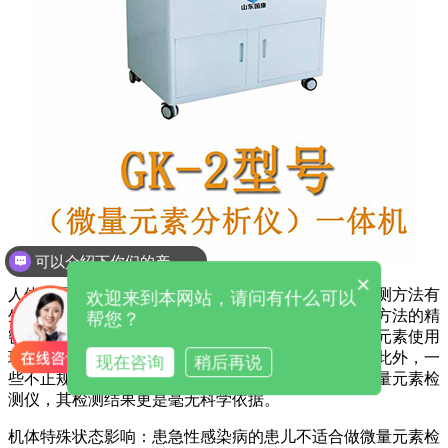
可以介绍下你们的产品么
×
人体微量元素测定仪
检测方法的差异：微量元素的检测方法有
欢迎来到本网站，请问有什么可以
生化法、电化学分析法、原子吸收分光光谱法等，各方法的精
帮您？
密度、可靠性和可重复性不同，且铁、锌、铜等微量元素使用
现有检测方法并不敏感，可能导致检测结果不准确。此外，一
现在咨询
稍后再说
些不正规的检测仪器，如网购平台上售卖的夹子式微量元素检
测仪，其检测结果更是毫无科学依据。
机体特殊状态影响：患急性感染病的患儿不适合做微量元素检