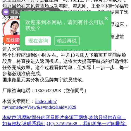
船返回舱在东风着陆场成功着陆。翟志刚、王亚平和叶光福安
可以介绍下你们的产品么
全顺利地离开了机舱。回到离开半年的地球，成功地结束了迄
×
今为止中国最长的太空载人飞行。
欢迎来到本网站，请问有什么可以
微博，抖音瞬间爆炸，虽然是周六，但无数中国人早早起床，
帮您？
等待直播，兴奋等英雄归来。
一代又一代航天人的不懈奋斗，以及每一个追梦人的坚强前
现在咨询
稍后再说
行，才让那句话感觉良好，特别铿锵。
进入天宫，在太空漫步，在天宫教书，在太空过年。。。
整个过程缩短到9小时左右。神舟13号载人飞船离开空间站舱
段后，将直接进入返回模式，这将大大提高宇航员的舒适性和
任务完成效率。这个过程看似简单，但实际上一步一步，每一
步都必须准确完成。
国康微量元素分析仪品牌向宇航员致敬。
厂家咨询电话：13626329298（微信同号）
本篇文章网址：
/index.php?
m=home&c=View&a=index&aid=1029
本站声明:网站部分内容及图片来源于网络,本站只提供存储，
如有侵权,请联系我们,QQ: 325925638 ，我们将第一时间删除!