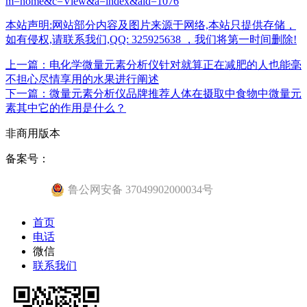
m=home&c=View&a=index&aid=1076
本站声明:网站部分内容及图片来源于网络,本站只提供存储，
如有侵权,请联系我们,QQ: 325925638 ，我们将第一时间删除!
上一篇：电化学微量元素分析仪针对就算正在减肥的人也能毫
不担心尽情享用的水果进行阐述
下一篇：微量元素分析仪品牌推荐人体在摄取中食物中微量元
素其中它的作用是什么？
非商用版本
备案号：
鲁公网安备 37049902000034号
首页
电话
微信
联系我们