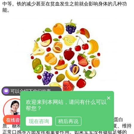
中等。铁的减少甚至在贫血发生之前就会影响身体的几种功
能。
可以介绍下你们的产品么
×
欢迎来到本网站，请问有什么可以
帮您？
锌参与人体内200多种含锌酶的形成，影响核酸、蛋白
现在咨询
稍后再说
质、糖和骨钙的代谢，在促进人体生长发育、组织修复、维持
正常口感等方面发挥着重要作用。如果宝宝没有摄取足够的