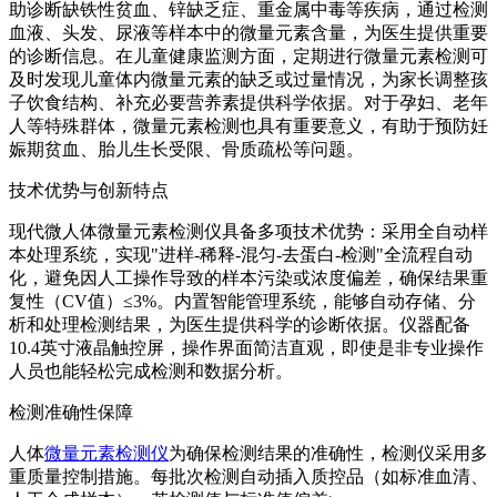
助诊断缺铁性贫血、锌缺乏症、重金属中毒等疾病，通过检测
血液、头发、尿液等样本中的微量元素含量，为医生提供重要
的诊断信息。在儿童健康监测方面，定期进行微量元素检测可
及时发现儿童体内微量元素的缺乏或过量情况，为家长调整孩
子饮食结构、补充必要营养素提供科学依据。对于孕妇、老年
人等特殊群体，微量元素检测也具有重要意义，有助于预防妊
娠期贫血、胎儿生长受限、骨质疏松等问题。
技术优势与创新特点
现代微人体微量元素检测仪具备多项技术优势：采用全自动样
本处理系统，实现"进样-稀释-混匀-去蛋白-检测"全流程自动
化，避免因人工操作导致的样本污染或浓度偏差，确保结果重
复性（CV值）≤3%。内置智能管理系统，能够自动存储、分
析和处理检测结果，为医生提供科学的诊断依据。仪器配备
10.4英寸液晶触控屏，操作界面简洁直观，即使是非专业操作
人员也能轻松完成检测和数据分析。
检测准确性保障
人体
微量元素检测仪
为确保检测结果的准确性，检测仪采用多
重质量控制措施。每批次检测自动插入质控品（如标准血清、