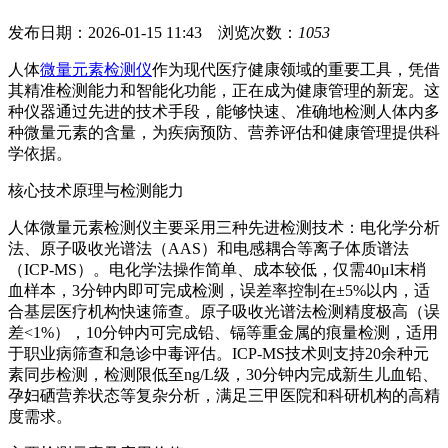
发布日期：2026-01-15 11:43 浏览次数：
1053
人体
微量元素检测仪
作为现代医疗健康领域的重要工具，凭借
其精准检测能力和智能化功能，正在成为健康管理的新宠。这
种仪器通过先进的技术手段，能够快速、准确地检测人体内多
种微量元素的含量，为疾病预防、营养评估和健康管理提供科
学依据。
核心技术原理与检测能力
人体微量元素检测仪主要采用三种先进检测技术：电化学分析
法、原子吸收光谱法（AAS）和电感耦合等离子体质谱法
（ICP-MS）。电化学法操作简单、成本较低，仅需40μl末梢
血样本，3分钟内即可完成检测，误差率控制在±5%以内，适
合基层医疗机构快速筛查。原子吸收光谱法检测精度极高（误
差<1%），10分钟内可完成铅、镉等重金属的痕量检测，适用
于职业病筛查和急诊中毒评估。ICP-MS技术则支持20余种元
素同步检测，检测限低至ng/L级，30分钟内完成新生儿血铅、
孕妇硒营养状态等复杂分析，满足三甲医院和科研机构的高精
度需求。