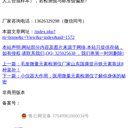
人工合成样本），若检测值与标准值偏差>
厂家咨询电话：13626329298（微信同号）
本篇文章网址：
/index.php?
m=home&c=View&a=index&aid=1572
本站声明:网站部分内容及图片来源于网络,本站只提供存储，
如有侵权,请联系我们,QQ: 325925638 ，我们将第一时间删除!
上一篇：毛发微量元素检测仪厂家山东国康提示铁元素靠这8
种菜补！
下一篇：小仪器大作用，医用微量元素检测仪了解你身体的秘
密
非商用版本
备案号：
鲁公网安备 37049902000034号