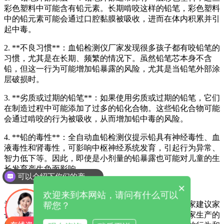
彩色塑料中可能含有铅元素。长期啃咬这样的铅笔，彩色塑料
中的铅元素可能会通过口腔黏膜被吸收，进而在体内积累并引
起中毒。
2. **不良习惯**：血铅检测仪厂家发现很多孩子都有咬铅笔的
习惯，尤其是在长期、频繁的情况下。虽然铅笔芯本身不含
铅，但这一行为可能增加铅暴露的风险，尤其是当铅笔外部涂
层破损时。
3. **劣质或过期的铅笔**：如果使用劣质或过期的铅笔，它们
在制造过程中可能添加了过多的铅化合物。这些铅化合物可能
会通过啃咬的行为被吸收，从而增加铅中毒的风险。
4. **铅的毒性**：全自动血铅检测仪提示铅具有神经毒性、血
液毒性和肾毒性，可影响中枢神经系统发育，引起行为异常、
智力低下等。因此，即使是小剂量的铅暴露也可能对儿童的生
长发育产生负面影响。
可以介绍下你们的产品么
×
欢迎来到本网站，请问有什么可以
为了避免咬铅笔导致的铅中毒，全自动血铅检测仪厂家建议家
帮您？
长监督孩子不要将铅笔放入口中，并确保购买正规厂家生产的