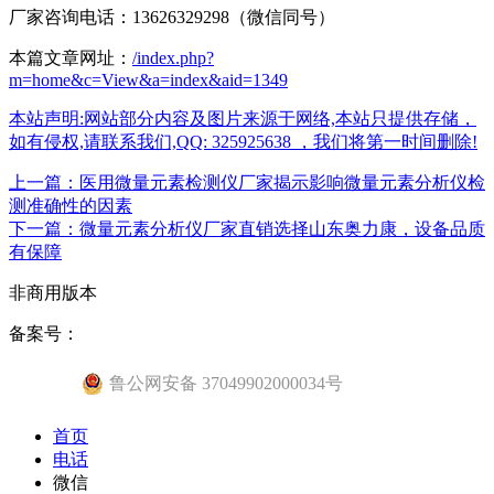
厂家咨询电话：13626329298（微信同号）
本篇文章网址：
/index.php?
m=home&c=View&a=index&aid=1349
本站声明:网站部分内容及图片来源于网络,本站只提供存储，
如有侵权,请联系我们,QQ: 325925638 ，我们将第一时间删除!
上一篇：医用微量元素检测仪厂家揭示影响微量元素分析仪检
测准确性的因素
下一篇：微量元素分析仪厂家直销选择山东奥力康，设备品质
有保障
非商用版本
备案号：
鲁公网安备 37049902000034号
首页
电话
微信