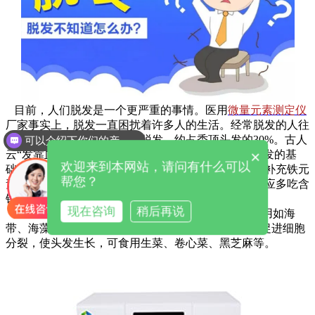
目前，人们脱发是一个更严重的事情。医用
微量元素测定仪
厂家事实上，脱发一直困扰着许多人的生活。经常脱发的人往
可以介绍下你们的产品么
往是缺铁，而缺铁也会导致脱发，约占秃顶头发的30%。古人
你们是怎么收费的呢
×
云“发靠血养”。铁是血红蛋白的主要成分，血液是护发的基
欢迎来到本网站，请问有什么可以
础。因此，为了使头发更健康，有必要在你的饮食中补充铁元
帮您？
素。人体微量元素测定仪厂家脱发由于缺铁性贫血，应多吃含
铁丰富的食物。
现在咨询
稍后再说
头发有光泽和甲状腺分泌有关，头发质量差可多食用如海
带、海藻、牡蛎等食物。维生素E能抗头发质老化，促进细胞
分裂，使头发生长，可食用生菜、卷心菜、黑芝麻等。