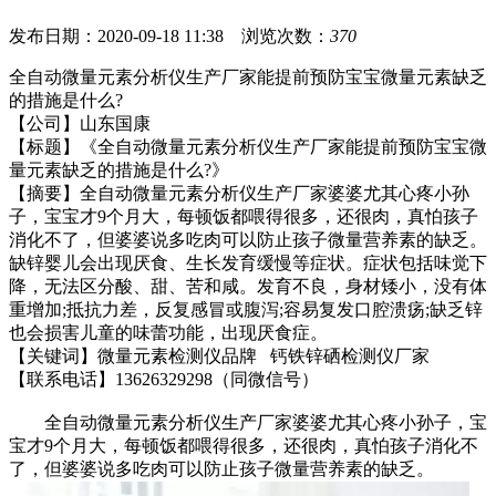
发布日期：2020-09-18 11:38 浏览次数：
370
全自动微量元素分析仪生产厂家
能提前预防宝宝微量元素缺乏
的措施是什么?
【公司】山东国康
【标题】《
全自动微量元素分析仪生产厂家
能提前预防宝宝微
量元素缺乏的措施是什么?
》
【摘要】
全自动微量元素分析仪生产厂家
婆婆尤其心疼小孙
子，宝宝才9个月大，每顿饭都喂得很多，还很肉，真怕孩子
消化不了，但婆婆说多吃肉可以防止孩子微量营养素的缺乏。
缺锌婴儿会出现厌食、生长发育缓慢等症状。症状包括味觉下
降，无法区分酸、甜、苦和咸。发育不良，身材矮小，没有体
重增加;抵抗力差，反复感冒或腹泻;容易复发口腔溃疡;缺乏锌
也会损害儿童的味蕾功能，出现厌食症。
【关键词】微量元素检测仪品牌 钙铁锌硒检测仪厂家
【联系电话】13626329298（同微信号）
全自动微量元素分析仪生产厂家
婆婆尤其心疼小孙子，宝
宝才9个月大，每顿饭都喂得很多，还很肉，真怕孩子消化不
了，但婆婆说多吃肉可以防止孩子微量营养素的缺乏。