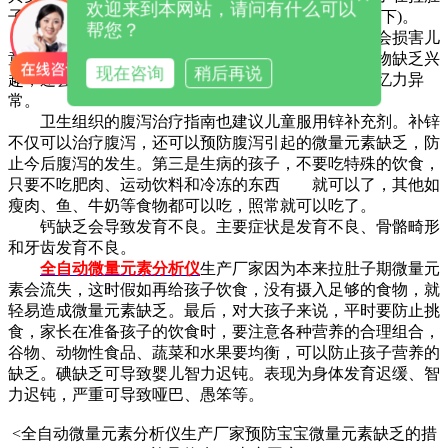
欢迎来到本网站，请问有什么可以
子的时候，可以适当补充一些锌剂(需要在医生的指导下)。
帮您？
缺铁的婴儿可能会患贫血和注意力不集中。缺铁会损害儿
童的智力发展，使婴幼儿容易兴奋、冷漠、对周围事物缺乏兴
现在咨询
稍后再说
趣，还会引起儿童和青少年的注意力、学习能力、记忆力异
常。
卫生组织的腹泻治疗指南也建议儿童服用锌补充剂。补锌
不仅可以治疗腹泻，还可以预防腹泻引起的微量元素缺乏，防
止今后腹泻的发生。第三是生病的孩子，不要吃特殊的饮食，
只要不吃肥肉、运动饮料和冷冻的东西
就可以了，其他如
瘦肉、鱼、牛奶等食物都可以吃，照常就可以吃了。
钙缺乏会导致发育不良。主要症状是发育不良、骨骼畸形
和牙齿发育不良。
全自动微量元素分析仪
生产厂家
因为本来拉肚子期微量元
素会流失，这时假如再给孩子饮食，没有摄入足够的食物，就
轻易造成微量元素缺乏。最后，对大孩子来说，平时要防止挑
食，家长在准备孩子的饮食时，要注意各种营养的合理组合，
谷物、动物性食品、蔬菜和水果要均衡，可以防止孩子营养的
缺乏。
碘缺乏可导致婴儿智力迟钝。表现为身体发育迟缓、智
力迟钝，严重可导致哑巴、愚笨等。
<全自动微量元素分析仪生产厂家预防宝宝微量元素缺乏的措