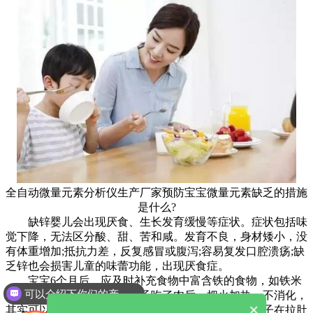
全自动微量元素分析仪生产厂家预防宝宝微量元素缺乏的措施
是什么?
缺锌婴儿会出现厌食、生长发育缓慢等症状。症状包括味
觉下降，无法区分酸、甜、苦和咸。发育不良，身材矮小，没
有体重增加;抵抗力差，反复感冒或腹泻;容易复发口腔溃疡;缺
乏锌也会损害儿童的味蕾功能，出现厌食症。
宝宝6个月后，应及时补充食物中富含铁的食物，如铁米
可以介绍下你们的产品么
糊、肉等。有些家长担心孩子吃了肉后，把火加热，不消化，
×
其实可以给孩子试试看，大部分消化了。二是有些孩子在拉肚