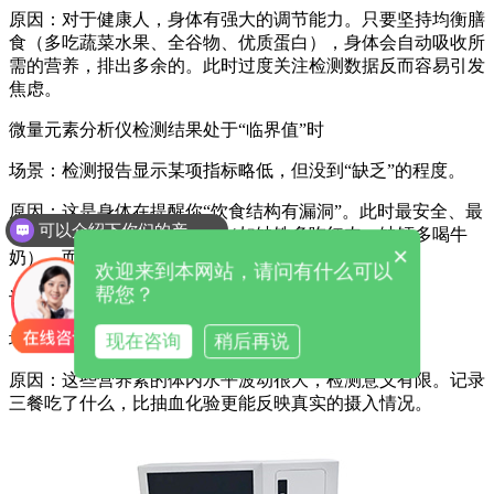
原因：对于健康人，身体有强大的调节能力。只要坚持均衡膳
食（多吃蔬菜水果、全谷物、优质蛋白），身体会自动吸收所
需的营养，排出多余的。此时过度关注检测数据反而容易引发
焦虑。
微量元素分析仪检测结果处于“临界值”时
场景：检测报告显示某项指标略低，但没到“缺乏”的程度。
原因：这是身体在提醒你“饮食结构有漏洞”。此时最安全、最
可以介绍下你们的产品么
有效的做法是通过食物补充（如缺铁多吃红肉，缺钙多喝牛
你们是怎么收费的呢
×
奶），而不是立刻吃药。
欢迎来到本网站，请问有什么可以
帮您？
评估宏量营养素时
场景：评估蛋白质、碳水化合物、脂肪的摄入。
现在咨询
稍后再说
原因：这些营养素的体内水平波动很大，检测意义有限。记录
三餐吃了什么，比抽血化验更能反映真实的摄入情况。