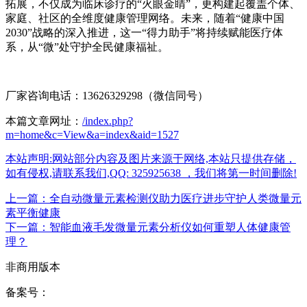
拓展，不仅成为临床诊疗的“火眼金睛”，更构建起覆盖个体、
家庭、社区的全维度健康管理网络。未来，随着“健康中国
2030”战略的深入推进，这一“得力助手”将持续赋能医疗体
系，从“微”处守护全民健康福祉。
厂家咨询电话：13626329298（微信同号）
本篇文章网址：
/index.php?
m=home&c=View&a=index&aid=1527
本站声明:网站部分内容及图片来源于网络,本站只提供存储，
如有侵权,请联系我们,QQ: 325925638 ，我们将第一时间删除!
上一篇：全自动微量元素检测仪助力医疗进步守护人类微量元
素平衡健康
下一篇：智能血液毛发微量元素分析仪如何重塑人体健康管
理？
非商用版本
备案号：