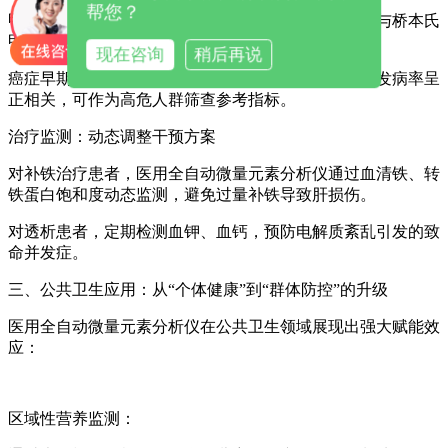
帮您？
甲状腺疾病：联合碘、硒检测，区分单纯性甲状腺肿与桥本氏
甲状腺炎。
现在咨询
稍后再说
癌症早期筛查：研究显示，硒、锌缺乏与肺癌、胃癌发病率呈
正相关，可作为高危人群筛查参考指标。
治疗监测：动态调整干预方案
对补铁治疗患者，
医用全自动微量元素分析仪
通过血清铁、转
铁蛋白饱和度动态监测，避免过量补铁导致肝损伤。
对透析患者，定期检测血钾、血钙，预防电解质紊乱引发的致
命并发症。
三、公共卫生应用：从“个体健康”到“群体防控”的升级
医用全自动微量元素分析仪
在公共卫生领域展现出强大赋能效
应：
区域性营养监测：