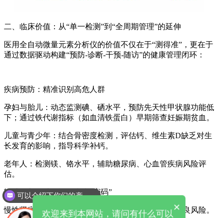
二、临床价值：从“单一检测”到“全周期管理”的延伸
医用全自动微量元素分析仪
的价值不仅在于“测得准”，更在于
通过数据驱动构建“预防-诊断-干预-随访”的健康管理闭环：
疾病预防：精准识别高危人群
孕妇与胎儿：动态监测碘、硒水平，预防先天性甲状腺功能低
下；通过铁代谢指标（如血清铁蛋白）早期筛查妊娠期贫血。
儿童与青少年：结合骨密度检测，评估钙、维生素D缺乏对生
长发育的影响，指导科学补钙。
老年人：检测镁、铬水平，辅助糖尿病、心血管疾病风险评
估。
辅助诊断：破解疑难病症“密码”
可以介绍下你们的产品么
×
慢性肾病：通过血磷、血钙检测，评估肾性骨营养不良风险。
欢迎来到本网站，请问有什么可以