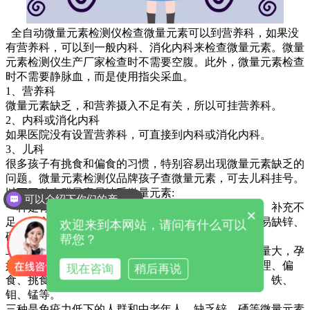
全自动微量元素检测仪检查微量元素可以到营养科，如果没
有营养科，可以到一般内科、消化内科来检查微量元素。微量
元素检测仪生产厂家检查时不需要空腹。此外，微量元素检查
时不需要静脉血，而是使用指尖采血。
1、营养科
微量元素缺乏，和营养摄入不足有关，所以可挂营养科。
2、内科或消化内科
如果医院没有设置营养科，可直接到内科或消化内科。
3、儿科
很多孩子有挑食和偏食的习惯，特别容易出现微量元素缺乏的
问题。微量元素检测仪品牌孩子查微量元素，可去儿科挂号。
以下三种人群最容易缺乏微量元素:
可以介绍下你们的产品么
一种是青少年和儿童。由于生长发育迅速、消费量大、补充不
×
足、饮食结构不合理、厌食、偏食、易生病等原因，易缺锌、
欢迎来到本网站，请问有什么可以
硒、碘、钙、铁等。
帮您？
二种是孕妇和哺乳期妇女。由于胎儿生长发育快，食量大，孕
妇由于妊娠反应往往会导致摄入不足、饮食结构不合理、偏
现在咨询
稍后再说
食、挑食、生病等原因，容易缺锌、硒、钙、碘、钙、铁、
钼、锰等。
三种是免疫力低下的人群和中老年人。缺乏锌、硒等微量元素