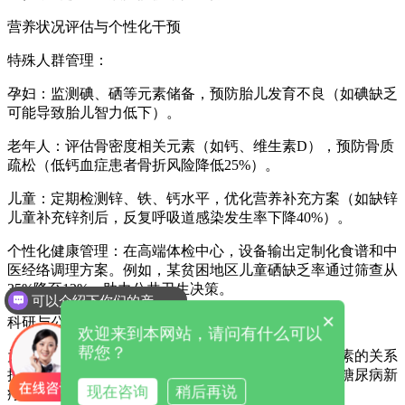
营养状况评估与个性化干预
特殊人群管理：
孕妇：监测碘、硒等元素储备，预防胎儿发育不良（如碘缺乏
可能导致胎儿智力低下）。
老年人：评估骨密度相关元素（如钙、维生素D），预防骨质
疏松（低钙血症患者骨折风险降低25%）。
儿童：定期检测锌、铁、钙水平，优化营养补充方案（如缺锌
儿童补充锌剂后，反复呼吸道感染发生率下降40%）。
个性化健康管理：在高端体检中心，设备输出定制化食谱和中
医经络调理方案。例如，某贫困地区儿童硒缺乏率通过筛查从
35%降至12%，助力公共卫生决策。
可以介绍下你们的产品么
×
科研与公共卫生监测
欢迎来到本网站，请问有什么可以
帮您？
为科学家研究中国人群的微量元素基准值、与环境因素的关系
提供数据支持（如发现缺锌可能影响胰岛素合成，为糖尿病新
现在咨询
稍后再说
疗法研发提供线索）。