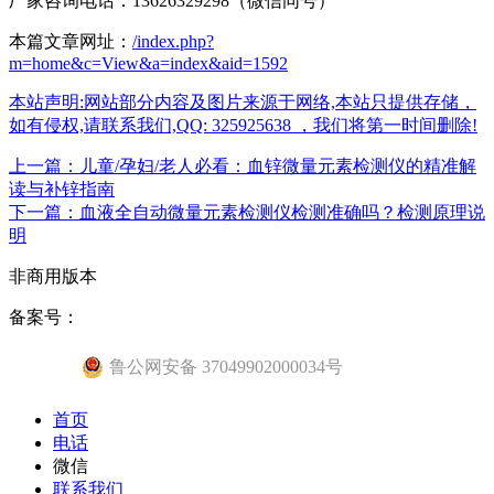
厂家咨询电话：13626329298（微信同号）
本篇文章网址：
/index.php?
m=home&c=View&a=index&aid=1592
本站声明:网站部分内容及图片来源于网络,本站只提供存储，
如有侵权,请联系我们,QQ: 325925638 ，我们将第一时间删除!
上一篇：儿童/孕妇/老人必看：血锌微量元素检测仪的精准解
读与补锌指南
下一篇：血液全自动微量元素检测仪检测准确吗？检测原理说
明
非商用版本
备案号：
鲁公网安备 37049902000034号
首页
电话
微信
联系我们