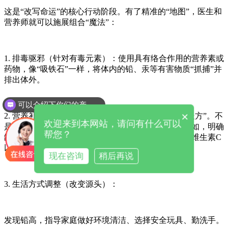
这是“改写命运”的核心行动阶段。有了精准的“地图”，医生和
营养师就可以施展组合“魔法”：
1. 排毒驱邪（针对有毒元素）：使用具有络合作用的营养素或
药物，像“吸铁石”一样，将体内的铅、汞等有害物质“抓捕”并
排出体外。
可以介绍下你们的产品么
×
2. 营养补充（针对缺乏元素）：开具个性化的“营养处方”。不
欢迎来到本网站，请问有什么可以
是盲目地补钙、补锌，而是精准地补、科学地补。比如，明确
帮您？
缺锌，就精准补充锌制剂；缺铁，就补充铁剂并配合维生素C
以促进吸收。
现在咨询
稍后再说
3. 生活方式调整（改变源头）：
发现铅高，指导家庭做好环境清洁、选择安全玩具、勤洗手。