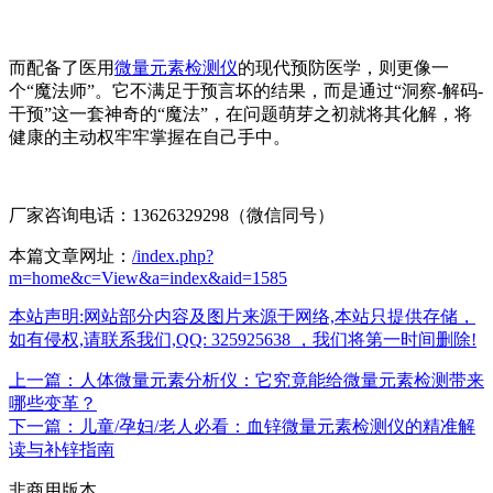
而配备了医用
微量元素检测仪
的现代预防医学，则更像一
个“魔法师”。它不满足于预言坏的结果，而是通过“洞察-解码-
干预”这一套神奇的“魔法”，在问题萌芽之初就将其化解，将
健康的主动权牢牢掌握在自己手中。
厂家咨询电话：13626329298（微信同号）
本篇文章网址：
/index.php?
m=home&c=View&a=index&aid=1585
本站声明:网站部分内容及图片来源于网络,本站只提供存储，
如有侵权,请联系我们,QQ: 325925638 ，我们将第一时间删除!
上一篇：人体微量元素分析仪：它究竟能给微量元素检测带来
哪些变革？
下一篇：儿童/孕妇/老人必看：血锌微量元素检测仪的精准解
读与补锌指南
非商用版本