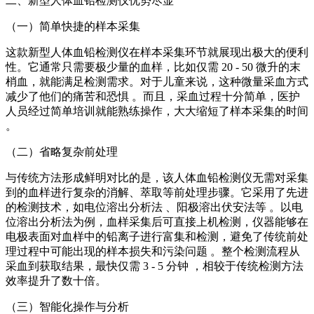
二、新型人体血铅检测仪优势尽显
（一）简单快捷的样本采集
这款新型人体血铅检测仪在样本采集环节就展现出极大的便利
性。它通常只需要极少量的血样，比如仅需 20 - 50 微升的末
梢血，就能满足检测需求。对于儿童来说，这种微量采血方式
减少了他们的痛苦和恐惧 。而且，采血过程十分简单，医护
人员经过简单培训就能熟练操作，大大缩短了样本采集的时间
。
（二）省略复杂前处理
与传统方法形成鲜明对比的是，该人体血铅检测仪无需对采集
到的血样进行复杂的消解、萃取等前处理步骤。它采用了先进
的检测技术，如电位溶出分析法 、阳极溶出伏安法等 。以电
位溶出分析法为例，血样采集后可直接上机检测，仪器能够在
电极表面对血样中的铅离子进行富集和检测，避免了传统前处
理过程中可能出现的样本损失和污染问题 。整个检测流程从
采血到获取结果，最快仅需 3 - 5 分钟 ，相较于传统检测方法
效率提升了数十倍。
（三）智能化操作与分析