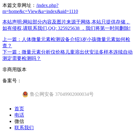
本篇文章网址：
/index.php?
m=home&c=View&a=index&aid=1110
本站声明:网站部分内容及图片来源于网络,本站只提供存储，
如有侵权,请联系我们,QQ: 325925638 ，我们将第一时间删除!
上一篇：人体微量元素检测设备介绍3岁小孩微量元素如何检
查？
下一篇：微量元素分析仪价格儿童溶出伏安法多样本连续自动
测定需要检测吗？
非商用版本
备案号：
鲁公网安备 37049902000034号
首页
电话
微信
联系我们