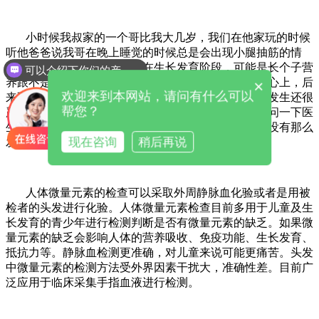
小时候我叔家的一个哥比我大几岁，我们在他家玩的时候
听他爸爸说我哥在晚上睡觉的时候总是会出现小腿抽筋的情
况，每天都会有，那是还处在生长发育阶段，可能是长个子营
可以介绍下你们的产品么
养跟不是怀疑是缺钙的原因，就没有把这个情况放在心上，后
×
欢迎来到本网站，请问有什么可以
来不论是晚上还是中午休息的时候总会是有这种情况发生还很
帮您？
严重，每次都把我哥给疼哭，后来就是想着去医院询问一下医
生情况，想去医院做一下微量元素检测，可是那时候没有那么
现在咨询
稍后再说
发达怕上当，人体微量元素怎么检测？
人体微量元素的检查可以采取外周静脉血化验或者是用被
检者的头发进行化验。人体微量元素检查目前多用于儿童及生
长发育的青少年进行检测判断是否有微量元素的缺乏。如果微
量元素的缺乏会影响人体的营养吸收、免疫功能、生长发育、
抵抗力等。静脉血检测更准确，对儿童来说可能更痛苦。头发
中微量元素的检测方法受外界因素干扰大，准确性差。目前广
泛应用于临床采集手指血液进行检测。