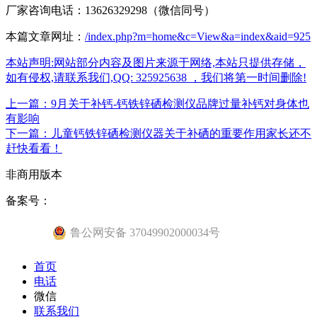
厂家咨询电话：13626329298（微信同号）
本篇文章网址：
/index.php?m=home&c=View&a=index&aid=925
本站声明:网站部分内容及图片来源于网络,本站只提供存储，
如有侵权,请联系我们,QQ: 325925638 ，我们将第一时间删除!
上一篇：9月关于补钙-钙铁锌硒检测仪品牌过量补钙对身体也
有影响
下一篇：儿童钙铁锌硒检测仪器关于补硒的重要作用家长还不
赶快看看！
非商用版本
备案号：
鲁公网安备 37049902000034号
首页
电话
微信
联系我们