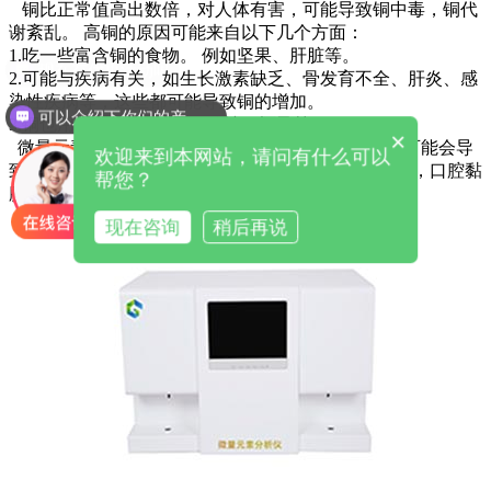
铜比正常值高出数倍，对人体有害，可能导致铜中毒，铜代
谢紊乱。 高铜的原因可能来自以下几个方面：
1.吃一些富含铜的食物。 例如坚果、肝脏等。
2.可能与疾病有关，如生长激素缺乏、骨发育不全、肝炎、感
染性疾病等，这些都可能导致铜的增加。
可以介绍下你们的产品么
3.铜也用于烹饪工具。 4. 缺锌、怀孕等。
×
微量元素测试仪品牌当身体的铜含量高的时候，有可能会导
欢迎来到本网站，请问有什么可以
致头晕，并且也有可能会出现头痛，或者是全身乏力，口腔黏
帮您？
膜感染等一些症状。
现在咨询
稍后再说