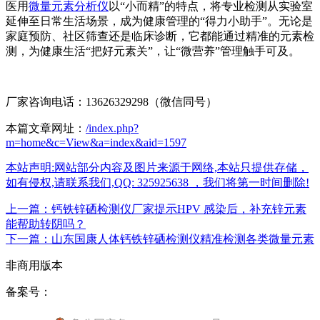
医用
微量元素分析仪
以“小而精”的特点，将专业检测从实验室
延伸至日常生活场景，成为健康管理的“得力小助手”。无论是
家庭预防、社区筛查还是临床诊断，它都能通过精准的元素检
测，为健康生活“把好元素关”，让“微营养”管理触手可及。
厂家咨询电话：13626329298（微信同号）
本篇文章网址：
/index.php?
m=home&c=View&a=index&aid=1597
本站声明:网站部分内容及图片来源于网络,本站只提供存储，
如有侵权,请联系我们,QQ: 325925638 ，我们将第一时间删除!
上一篇：钙铁锌硒检测仪厂家提示HPV 感染后，补充锌元素
能帮助转阴吗？
下一篇：山东国康人体钙铁锌硒检测仪精准检测各类微量元素
非商用版本
备案号：