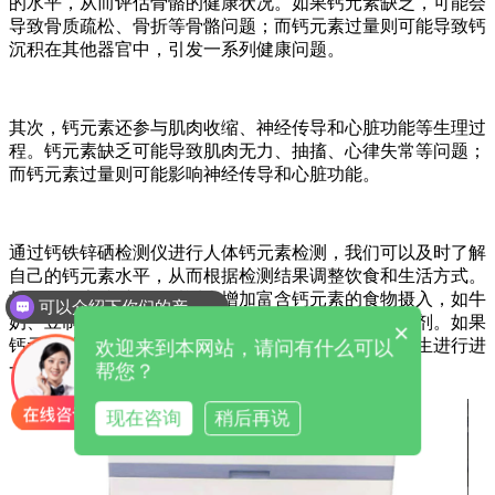
的水平，从而评估骨骼的健康状况。如果钙元素缺乏，可能会
导致骨质疏松、骨折等骨骼问题；而钙元素过量则可能导致钙
沉积在其他器官中，引发一系列健康问题。
其次，钙元素还参与肌肉收缩、神经传导和心脏功能等生理过
程。钙元素缺乏可能导致肌肉无力、抽搐、心律失常等问题；
而钙元素过量则可能影响神经传导和心脏功能。
通过钙铁锌硒检测仪进行人体钙元素检测，我们可以及时了解
自己的钙元素水平，从而根据检测结果调整饮食和生活方式。
可以介绍下你们的产品么
如果钙元素缺乏，可以适当增加富含钙元素的食物摄入，如牛
奶、豆制品、绿叶蔬菜等；同时，也可以考虑补充钙剂。如果
你们是怎么收费的呢
×
钙元素过量，则需要减少高钙食物的摄入，并咨询医生进行进
欢迎来到本网站，请问有什么可以
一步的诊断和治疗。
帮您？
现在咨询
稍后再说