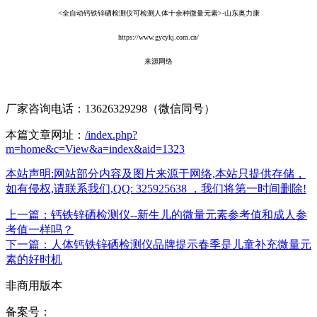
<全自动钙铁锌硒检测仪可检测人体十余种微量元素>-山东奥力康
https://www.gycykj.com.cn/
来源网络
厂家咨询电话：13626329298（微信同号）
本篇文章网址：
/index.php?
m=home&c=View&a=index&aid=1323
本站声明:网站部分内容及图片来源于网络,本站只提供存储，
如有侵权,请联系我们,QQ: 325925638 ，我们将第一时间删除!
上一篇：钙铁锌硒检测仪--新生儿的微量元素参考值和成人参
考值一样吗？
下一篇：人体钙铁锌硒检测仪品牌提示春季是儿童补充微量元
素的好时机
非商用版本
备案号：