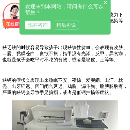
×
欢迎来到本网站，请问有什么可以
帮您？
缺锌的时候孩子会出现厌食，容易出现口腔溃疡、免疫力下
降、头发枯黄、地图舌、生长发育迟缓、反复呼吸道感染等
现在咨询
稍后再说
等。
缺乏铁的时候容易导致孩子出现缺铁性贫血，会表现有皮肤、
口唇、黏膜苍白，食欲不振，指甲没有光泽，反甲，异食癖，
也就是孩子会吃平时不吃的食物，或者是墙皮、土等等。
缺钙的症状会表现出来睡眠不安、夜惊、爱哭闹、出汗、枕
秃、出牙延迟、囟门闭合延迟、鸡胸、漏斗胸、胳膊腿酸疼，
严重的缺钙会导致手足搐搦，或者是低钙抽搐等症状。