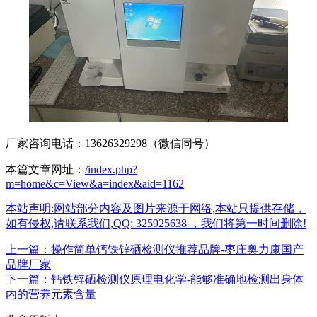
厂家咨询电话：13626329298（微信同号）
本篇文章网址：
/index.php?
m=home&c=View&a=index&aid=1162
本站声明:网站部分内容及图片来源于网络,本站只提供存储，
如有侵权,请联系我们,QQ: 325925638 ，我们将第一时间删除!
上一篇：操作简单钙铁锌硒检测仪推荐品牌-枣庄奥力康国产
品牌厂家
下一篇：钙铁锌硒检测仪原理电化学-能够准确地检测出身体
内的营养元素含量