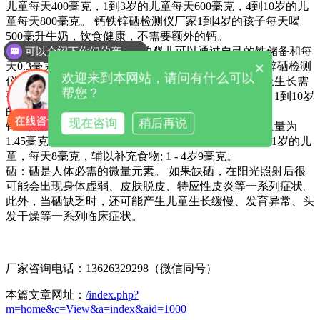
儿童每天400毫克，1到3岁的儿童每天600毫克，4到10岁的儿
童每天800毫克。 钙铁锌硒检测仪厂家1到4岁的孩子每天喝
500毫升牛奶，饮食健康，不需要额外的钙。
铁：一般认为，0 - 3个月大的婴儿可以通过自己的铁储备和每
可以介绍下你们的产品么
×
天0.3毫克的母乳铁来满足3个月大的生长需要。钙铁锌硒检测
欢迎来到本网站，请问有什么可以
仪器对于3到12个月大的婴儿来说，每天的铁损失加上生长需
帮您？
要大约是0.8毫克，每天应该摄入10毫克的铁。 同样，1到10岁
的孩子每天应该摄入12毫克的铁。
现在咨询
稍后再说
锌：如果母乳喂养，6个月以下儿童每日锌的推荐摄入量为
1.45毫克; 人工喂养婴儿的摄入量应相应增加; 6个月至1岁的儿
童，每天8毫克，辅以补充食物; 1 - 4岁9毫克。
硒：硒是人体必需的微量元素。 如果缺硒，在阳光照射后很
可能会出现身体虚弱、皮肤脱皮、特应性皮炎等一系列症状。
此外，当硒缺乏时，还可能产生儿童生长缓慢、发育异常、头
发干燥等一系列临床症状
。
厂家咨询电话：13626329298（微信同号）
本篇文章网址：
/index.php?
m=home&c=View&a=index&aid=1000