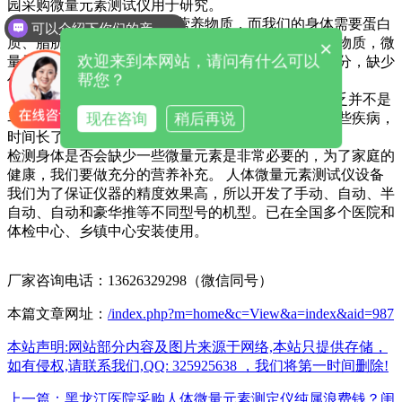
园采购微量元素测试仪用于研究。
微量元素作为人体必需的营养物质，而我们的身体需要蛋白
可以介绍下你们的产品么
质、脂肪或不同的蛋白质等能给人体提供热量的营养物质，微
×
欢迎来到本网站，请问有什么可以
量元素是无法提供热量的，它是人体不可缺少的一部分，缺少
帮您？
任何一种微量元素都是不好的。
微量元素测试仪厂家某些疾病或某些微量元素的缺乏并不是
现在咨询
稍后再说
马上就明显的，但是如果长期缺乏的话，就会出现一些疾病，
时间长了就会在新生儿出现一些健康问题。
检测身体是否会缺少一些微量元素是非常必要的，为了家庭的
健康，我们要做充分的营养补充。 人体微量元素测试仪设备
我们为了保证仪器的精度效果高，所以开发了手动、自动、半
自动、自动和豪华推等不同型号的机型。已在全国多个医院和
体检中心、乡镇中心安装使用。
厂家咨询电话：13626329298（微信同号）
本篇文章网址：
/index.php?m=home&c=View&a=index&aid=987
本站声明:网站部分内容及图片来源于网络,本站只提供存储，
如有侵权,请联系我们,QQ: 325925638 ，我们将第一时间删除!
上一篇：黑龙江医院采购人体微量元素测定仪纯属浪费钱？闺